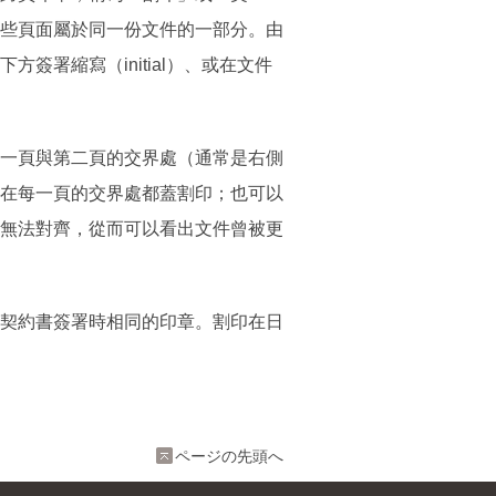
些頁面屬於同一份文件的一部分。由
署縮寫（initial）、或在文件
一頁與第二頁的交界處（通常是右側
在每一頁的交界處都蓋割印；也可以
無法對齊，從而可以看出文件曾被更
契約書簽署時相同的印章。割印在日
ページの先頭へ