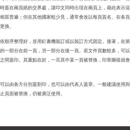
時蓋在兩頁紙的交界處，讓印文同時出現在兩頁上，藉此表示這
當普遍；但在其他國家較少見，通常會改以每頁簽名、在各頁下方簽
更換。
依順序整理好，並用釘書機裝訂或以裝訂方式固定。接著，在第
的一部分在前一頁，另一部分在後一頁。若文件頁數較多，可以
之間蓋印。其重點在於，一旦其中某一頁被替換，印章圖樣就會
可以由各方分別蓋割印，也可以由代表人蓋章。一般建議使用與
止頁面被替換，仍被廣泛使用。